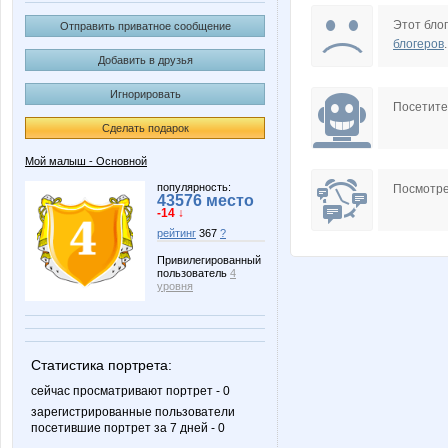
bali23
mapiks
Этот блог
Отправить приватное сообщение
блогеров
.
Добавить в друзья
Игнорировать
КасаБланка
Лисёнок
Посетит
Сделать подарок
Мой малыш - Основной
популярность:
Посмотре
43576 место
-14 ↓
рейтинг
367
?
Привилегированный
пользователь
4
уровня
Статистика портрета:
сейчас просматривают портрет - 0
зарегистрированные пользователи
посетившие портрет за 7 дней - 0