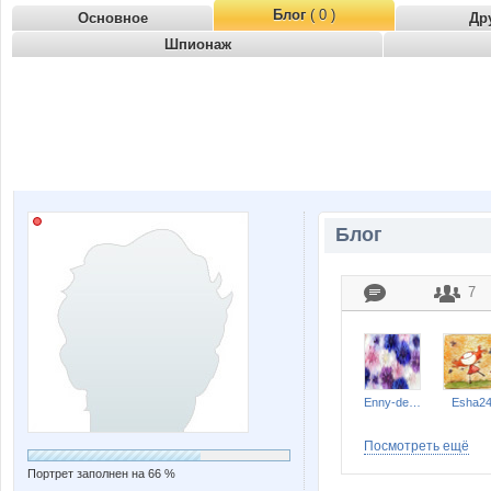
Блог
( 0 )
Основное
Др
Шпионаж
Блог
7
Enny-de-SerKo
Esha2
Посмотреть ещё
Портрет заполнен на 66 %